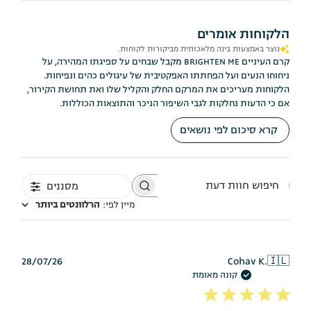
הלקוחות אומרים
נוצר באמצעות בינה מלאכותית מביקורות לקוחות.
קרם העיניים BRIGHTEN ME מקבל שבחים על ספיגתו המהירה, על
ניחוחו הנעים ועל הפחתתו האפקטיבית של עיגולים כהים ונפיחות.
הלקוחות מעריכים את המרקם החלק והקליל שלו ואת תחושת הקירור,
אם כי הדעות נחלקות לגבי השיפור הניכר והתוצאות הכוללות.
קרא סיכום לפי נושאים
מסננים
חיפוש
חוות
מיין לפי
:
הרלוונטים ביותר
דעת
תאריך
28/07/26
Cohav K.
🇮🇱
פרסום
קונה מאומת