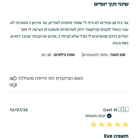
שינוי תוך יומיים
אני בת 28 ובחיים לא היה לי שחור מתחת לעניים, עד איראן 2 ומאז זה לא
עבר באתי לקנות קורקטור ירוק לאדומיות והמוכרת הציעה לי תוך
יומיים כולם מחמיאים לי חבל שלא קניתי 2 ,אדום אז הבנתי שכבר רואים
ושזו בעיה
|
סוג העור:
נוטה לפצעונים
טווח גילאים:
25-30
האם הביקורת הזו הייתה מועילה?
0
0
תאריך
10/07/26
Gael W.
🇮🇱
פרסום
קונה מאומת
Eye cream