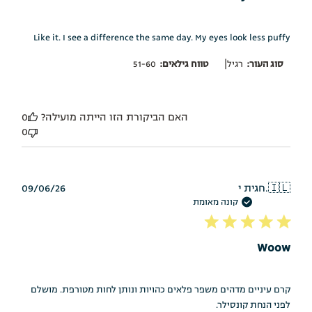
Like it. I see a difference the same day. My eyes look less puffy
|
סוג העור:
רגיל
טווח גילאים:
51-60
האם הביקורת הזו הייתה מועילה?
0
0
תאריך
🇮🇱
חגית י.
09/06/26
פרסום
קונה מאומת
Woow
קרם עיניים מדהים משפר פלאים כהויות ונותן לחות מטורפת. מושלם
לפני הנחת קונסילר.