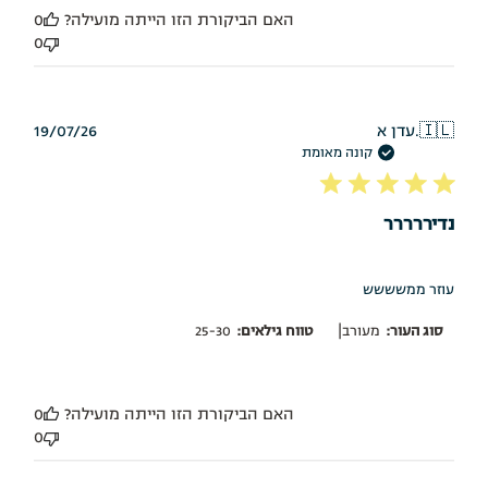
האם הביקורת הזו הייתה מועילה?
0
0
תאריך
🇮🇱
עדן א.
19/07/26
פרסום
קונה מאומת
נדיררררר
עוזר ממשששש
|
סוג העור:
מעורב
טווח גילאים:
25-30
האם הביקורת הזו הייתה מועילה?
0
0