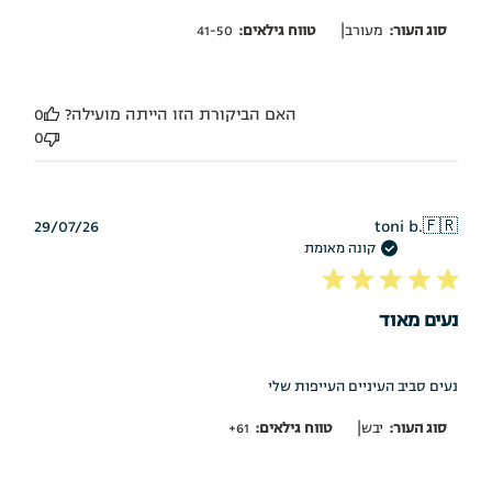
|
סוג העור:
מעורב
טווח גילאים:
41-50
האם הביקורת הזו הייתה מועילה?
0
0
תאריך
29/07/26
toni b.
🇫🇷
פרסום
קונה מאומת
נעים מאוד
נעים סביב העיניים העייפות שלי
|
סוג העור:
יבש
טווח גילאים:
61+