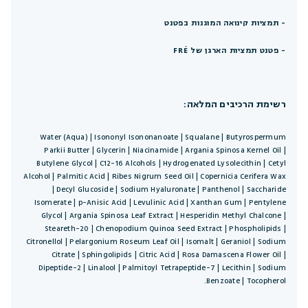
- תמציות קינואה המוגנות בפטנט
- פטנט תמציות הארגן של FRÉ
רשימת הרכיבים המלאה:
Water (Aqua) | Isononyl Isononanoate | Squalane | Butyrospermum
Parkii Butter | Glycerin | Niacinamide | Argania Spinosa Kernel Oil |
Butylene Glycol | C12-16 Alcohols | Hydrogenated Lysolecithin | Cetyl
Alcohol | Palmitic Acid | Ribes Nigrum Seed Oil | Copernicia Cerifera Wax
| Decyl Glucoside | Sodium Hyaluronate | Panthenol | Saccharide
Isomerate | p-Anisic Acid | Levulinic Acid | Xanthan Gum | Pentylene
Glycol | Argania Spinosa Leaf Extract | Hesperidin Methyl Chalcone |
Steareth-20 | Chenopodium Quinoa Seed Extract | Phospholipids |
Citronellol | Pelargonium Roseum Leaf Oil | Isomalt | Geraniol | Sodium
Citrate | Sphingolipids | Citric Acid | Rosa Damascena Flower Oil |
Dipeptide-2 | Linalool | Palmitoyl Tetrapeptide-7 | Lecithin | Sodium
Benzoate | Tocopherol.