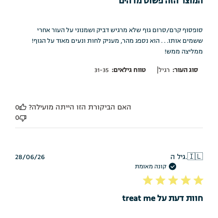
המוצר הזה פשוט מדהים
סופסוף קרם/סרום גוף שלא מרגיש דביק ושמנוני על העור אחרי
ששמים אותו. . . הוא נספג מהר, מעניק לחות ונעים מאוד על הגוף!
ממליצה ממש!
|
סוג העור:
רגיל
טווח גילאים:
31-35
האם הביקורת הזו הייתה מועילה?
0
0
תאריך
🇮🇱
גיל ה.
28/06/26
פרסום
קונה מאומת
חוות דעת על treat me