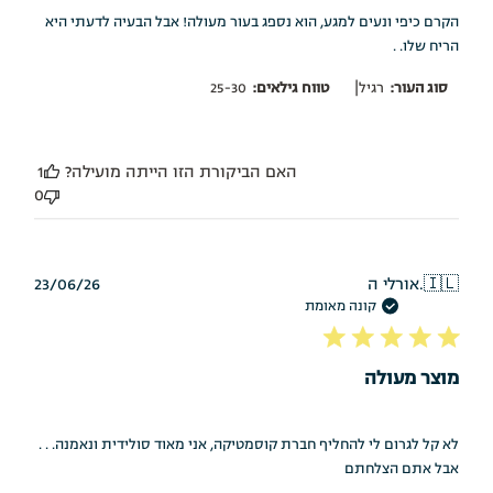
הקרם כיפי ונעים למגע, הוא נספג בעור מעולה! אבל הבעיה לדעתי היא
הריח שלו. .
|
סוג העור:
רגיל
טווח גילאים:
25-30
האם הביקורת הזו הייתה מועילה?
1
0
תאריך
🇮🇱
אורלי ה.
23/06/26
פרסום
קונה מאומת
מוצר מעולה
לא קל לגרום לי להחליף חברת קוסמטיקה, אני מאוד סולידית ונאמנה. . .
אבל אתם הצלחתם