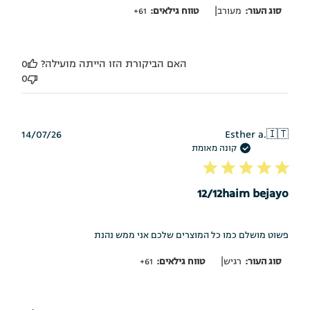
|
סוג העור:
מעורב
טווח גילאים:
61+
האם הביקורת הזו הייתה מועילה?
0
0
תאריך
14/07/26
Esther a.
🇮🇹
פרסום
קונה מאומת
12/12haim bejayo
‏פשוט מושלם כמו כל המוצרים שלכם אני ממש נהנת
|
סוג העור:
רגיש
טווח גילאים:
61+