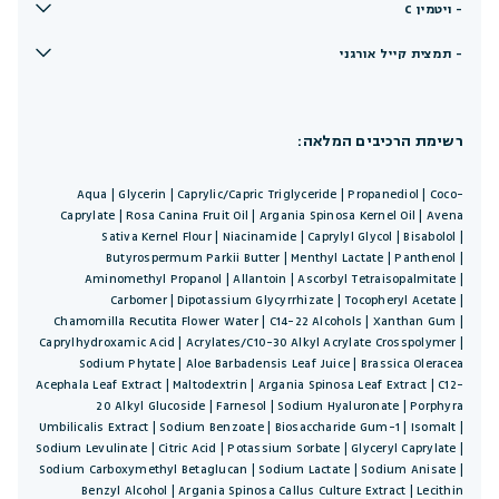
- ויטמין C
- תמצית קייל אורגני
רשימת הרכיבים המלאה:
Aqua | Glycerin | Caprylic/Capric Triglyceride | Propanediol | Coco-
Caprylate | Rosa Canina Fruit Oil | Argania Spinosa Kernel Oil | Avena
Sativa Kernel Flour | Niacinamide | Caprylyl Glycol | Bisabolol |
Butyrospermum Parkii Butter | Menthyl Lactate | Panthenol |
Aminomethyl Propanol | Allantoin | Ascorbyl Tetraisopalmitate |
Carbomer | Dipotassium Glycyrrhizate | Tocopheryl Acetate |
Chamomilla Recutita Flower Water | C14-22 Alcohols | Xanthan Gum |
Caprylhydroxamic Acid | Acrylates/C10-30 Alkyl Acrylate Crosspolymer |
Sodium Phytate | Aloe Barbadensis Leaf Juice | Brassica Oleracea
Acephala Leaf Extract | Maltodextrin | Argania Spinosa Leaf Extract | C12-
20 Alkyl Glucoside | Farnesol | Sodium Hyaluronate | Porphyra
Umbilicalis Extract | Sodium Benzoate | Biosaccharide Gum-1 | Isomalt |
Sodium Levulinate | Citric Acid | Potassium Sorbate | Glyceryl Caprylate |
Sodium Carboxymethyl Betaglucan | Sodium Lactate | Sodium Anisate |
Benzyl Alcohol | Argania Spinosa Callus Culture Extract | Lecithin