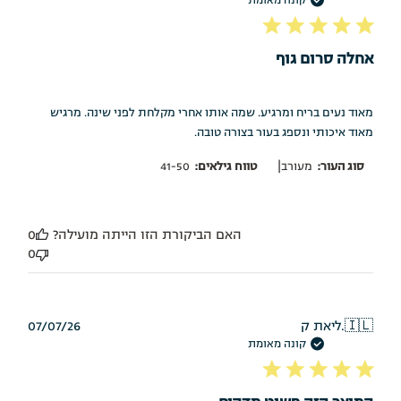
פרסום
קונה מאומת
אחלה סרום גוף
מאוד נעים בריח ומרגיע. שמה אותו אחרי מקלחת לפני שינה. מרגיש
מאוד איכותי ונספג בעור בצורה טובה.
|
סוג העור:
מעורב
טווח גילאים:
41-50
האם הביקורת הזו הייתה מועילה?
0
0
תאריך
🇮🇱
ליאת ק.
07/07/26
פרסום
קונה מאומת