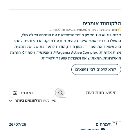
הלקוחות אומרים
נוצר באמצעות בינה מלאכותית מביקורות לקוחות.
סרום TREAT ME מספק חווית התחדשות עם הנוסחה הקלה שלו,
המשלבת רכיבי אנטי-אייג'ינג עוצמתיים עם מרקם מרגיע ונעים למגע.
הוא משאיר את העור רך, מוזן וזורח, הודות לתערובת שלו של תמצית
אצות אדומות, Argania Active Complex™, ניאצינמיד, ויטמין C, חומצה
היאלורונית, חמאת שיאה ושיבולת שועל קולואידית.
קרא סיכום לפי נושאים
מסננים
חיפוש
חוות
מיין לפי
:
הרלוונטים ביותר
דעת
תאריך
🇮🇱
זימרה פ.
26/07/26