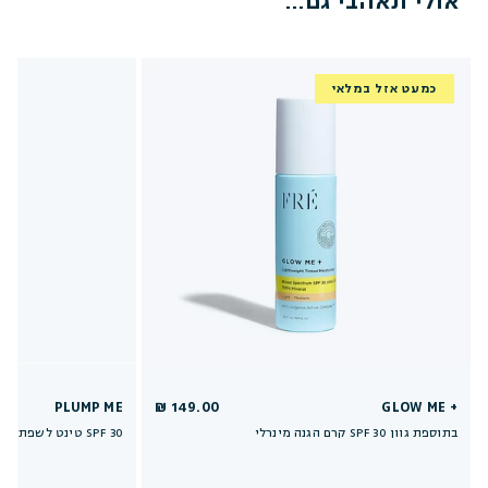
אולי תאהבי גם...
כמעט אזל במלאי
PLUMP ME
149.00 ₪
GLOW ME +
קרם הגנה מינרלי SPF 30 בתוספת גוון
טינט לשפתיים בתוספת פפטידים SPF 30