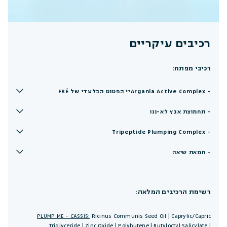
רכיבים עיקריים
רכיבי מפתח:
- Argania Active Complex™ הפטנט הבלעדי של FRÉ
- תחמוצת אבץ לא-ננו
- Tripeptide Plumping Complex
- חמאת שיאה
רשימת הרכיבים המלאה:
PLUMP ME - CASSIS:
Ricinus Communis Seed Oil | Caprylic/Capric
Triglyceride | Zinc Oxide | Polybutene | Butyloctyl Salicylate |