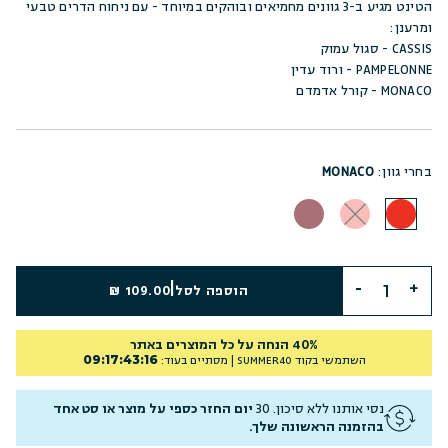
הטינט מגיע ב-3 גוונים מחמיאים ובוהקים במיוחד - עם ניחוח הדרים טבעי
ומרענן:
CASSIS - סגול עמוק
PAMPELONNE - ורוד עדין
MONACO - קורל אדמדם
בחרי גוון:
MONACO
|
הוספה לסל
109.00 ₪
40% הנחה על כל המוצרים באתר
09
:
17
:
43
:
15
השתמשי בקוד
SUMMER40
| מסתיים בעוד:
נסי אותנו ללא סיכון. 30
יום החזר כספי על מוצר או סט אחד
בהזמנה הראשונה שלך.