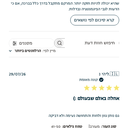
שהיא יכולה להיות חזקה יותר. המרקם מתקבל בדרך כלל בברכה, אם כי
הדעות לגבי הפיגמנטציה נבדלות.
קרא סיכום לפי נושאים
מסננים
חיפוש
חוות
מיין לפי
:
הרלוונטים ביותר
דעת
תאריך
🇮🇱
ליהי נ.
29/07/26
פרסום
קונה מאומת
אחלה באלם שבעולם :)
גם נותן גוון ולחות והתחושה נעימה ולא דביקה
|
סוג העור:
מעורב
טווח גילאים:
41-50