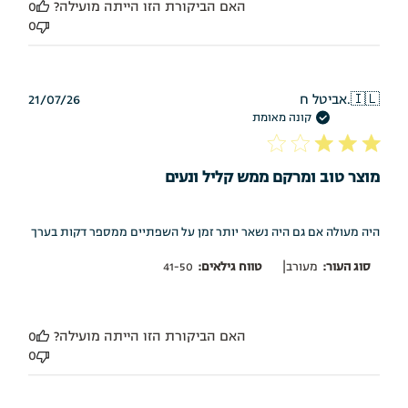
האם הביקורת הזו הייתה מועילה?
0
0
תאריך
🇮🇱
אביטל ח.
21/07/26
פרסום
קונה מאומת
מוצר טוב ומרקם ממש קליל ונעים
היה מעולה אם גם היה נשאר יותר זמן על השפתיים ממספר דקות בערך
|
סוג העור:
מעורב
טווח גילאים:
41-50
האם הביקורת הזו הייתה מועילה?
0
0