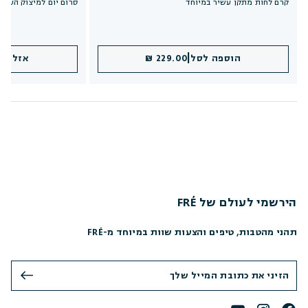
קרם לחות מתקן עשיר במיוחד
סרום יום למיצוק העור
|
הוספה לסל
229.00 ₪
אזל במ
הירשמי לעולם של FRÉ
תהני מהטבות, טיפים והצעות שוות במיוחד מ-FRÉ