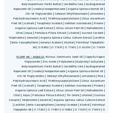
Butyrospermum Parkii Butter | Candelilla Cera | Hydrogenated
Rapeseed Oil | Isodecyl Neopentanoate | Argania Spinosa Kernel Oil |
C10-18 Triglycerides | Cetearyl Ethylhexanoate | Limonene |
Polyhydroxystearic Acid | Triethoxycaprylylsilane | Citrus Aurantium
Peel Oil | Isomalt | Tocopheryl Acetate | Sorbitan Isostearate | Pinene |
Argania Spinosa Leaf Extract | Citrus Limon Peel Oil | Maltodextrin |
Citral | Aqua | Portulaca Pilosa Extract | Linalool | Sucrose Cocoate |
Terpinolene | Geraniol | Argania Spinosa Callus Culture Extract | Lecithin
| Beta-Caryophyllene | Geranyl Acetate | Alcohol | Palmitoyl Tripeptide-
38 | CI 15850 | CI 77491 | CI 77492 | CI 42090 | CI 77499
PLUMP ME - MONACO:
Ricinus Communis Seed Oil | Caprylic/Capric
Triglyceride | Zinc Oxide | Polybutene | Butyloctyl Salicylate |
Butyrospermum Parkii Butter | Candelilla Cera | Hydrogenated
Rapeseed Oil | Isodecyl Neopentanoate | Argania Spinosa Kernel Oil |
C10-18 Triglycerides | Cetearyl Ethylhexanoate | Limonene | Mica |
Polyhydroxystearic Acid | Triethoxycaprylylsilane | Citrus Aurantium
Peel Oil | Isomalt | Tocopheryl Acetate | Sorbitan Isostearate | Pinene |
Argania Spinosa Leaf Extract | Citrus Limon Peel Oil | Maltodextrin |
Citral | Aqua | Portulaca Pilosa Extract | Tin Oxide | Linalool | Sucrose
Cocoate | Terpinolene | Geraniol | Argania Spinosa Callus Culture Extract
| Lecithin | Beta-Caryophyllene | Geranyl Acetate | Alcohol | Palmitoyl
Tripeptide-38 | CI 77492 | CI 77891 | CI 15850 | CI 77491 | CI 77499 | CI