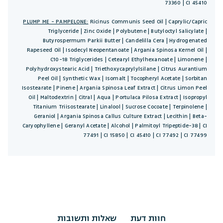
73360 | CI 45410
PLUMP ME - PAMPELONE:
Ricinus Communis Seed Oil | Caprylic/Capric
Triglyceride | Zinc Oxide | Polybutene | Butyloctyl Salicylate |
Butyrospermum Parkii Butter | Candelilla Cera | Hydrogenated
Rapeseed Oil | Isodecyl Neopentanoate | Argania Spinosa Kernel Oil |
C10-18 Triglycerides | Cetearyl Ethylhexanoate | Limonene |
Polyhydroxystearic Acid | Triethoxycaprylylsilane | Citrus Aurantium
Peel Oil | Synthetic Wax | Isomalt | Tocopheryl Acetate | Sorbitan
Isostearate | Pinene | Argania Spinosa Leaf Extract | Citrus Limon Peel
Oil | Maltodextrin | Citral | Aqua | Portulaca Pilosa Extract | Isopropyl
Titanium Triisostearate | Linalool | Sucrose Cocoate | Terpinolene |
Geraniol | Argania Spinosa Callus Culture Extract | Lecithin | Beta-
Caryophyllene | Geranyl Acetate | Alcohol | Palmitoyl Tripeptide-38 | CI
77491 | CI 15850 | CI 45410 | CI 77492 | CI 77499
חוות דעת
שאלות ותשובות