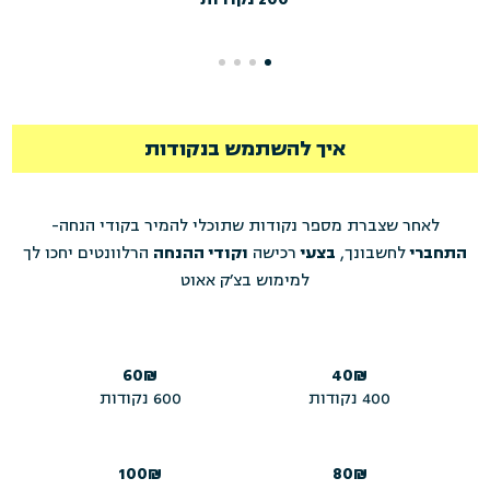
איך להשתמש בנקודות
לאחר שצברת מספר נקודות שתוכלי להמיר בקודי הנחה-
התחברי
לחשבונך,
בצעי
רכישה
וקודי ההנחה
הרלוונטים יחכו לך
למימוש בצ׳ק אאוט
60₪
40₪
400 נקודות
600 נקודות
100₪
80₪