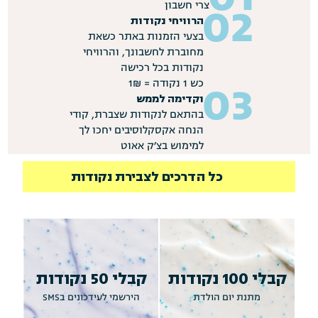
צרי חשבון
הרוויחי נקודות
בצעי הזמנות באתר כשאת 
מחוברת לחשבונך, והרוויחי 
כש 1 נקודה = 1₪
וקדימה לממש
בהתאם לנקודות שצברת, קודי 
הנחה אקסקלוסיבים יחכו לך 
למימוש בצ׳ק אאוט
כל הדרכים לצבירת נקודות
קבלי 100 נקודות
קבלי 50 נקודות
מתנת יום הולדת
הירשמי לעידכונים בSMS