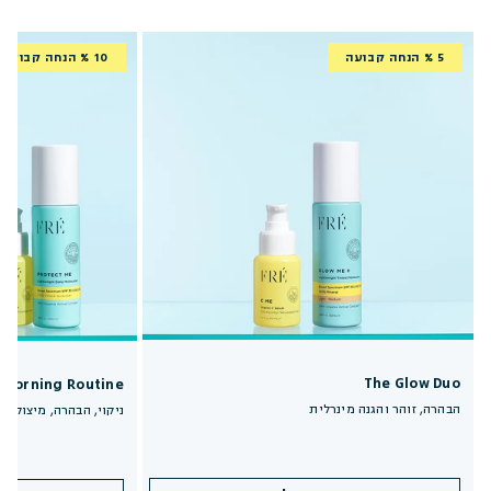
5 % הנחה קבועה
10 % הנחה קבועה
The Glow Duo
y Morning Routine
הבהרה, זוהר והגנה מינרלית
ניקוי, הבהרה, מיצוק וה