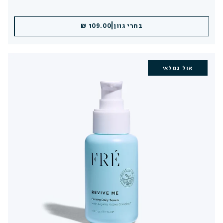
|
|
בחרי גוון
הוספה לסל
109.00 ₪
109.00 ₪
אזל במלאי