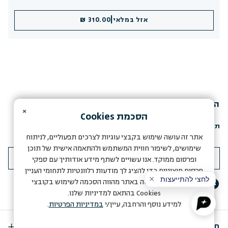
|
אזל במלאי
310.00 ₪
הירשמי לעולם של FRÉ
×
הסכמת
Cookies
תהני מהטבות, טיפים והצעות שוות במיוחד מ-FRÉ
אתר זה עושה שימוש בקבצי עוגיות לצרכים תפעוליים, לניתוח
שימושים, לשיפור חווית המשתמש ולהתאמה אישית של תוכן
ופרסום ממוקד. אנו עשויים לשתף מידע אודותיך עם ספקי
פרסום חיצוניים כדי להציג לך מודעות רלוונטיות לתחומי העניין
שלך. המשך הגלישה באתר מהווה הסכמה לשימוש בקובצי
Cookies
בהתאם למדיניות שלנו.
למידע נוסף והרחבה, עיין/י
במדיניות הפרטיות
.
חנות