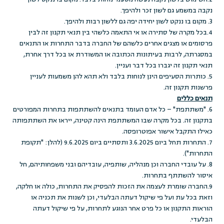
נקבה במשמע גם לשון זכר ולהיפך.
3. מקום בו ננקט לשון יחידה יפה גם ללשון רבות ולהיפך.
4.בכל מקרה של סתירה או אי התאמה כלשהי בין תנאי תקנון זה לבין
פרסומים או מצגים אחרים כלשהם של החברה בדבר התחרות או התנאים
במסגרתה, לרבות בעיתונות הכתובה או המשודרת או בכל דרך אחרת,
תנאי תקנון זה יגברו בכל דבר ועניין.
5. כותרות הסעיפים הינן לנוחות בלבד ולא תהא להן משמעות לעניין
פרשנות תקנון זה.
תנאים כללים
6. "משתתפת" – כל אדם העומד בתנאים להשתתפות בתחרות המפורטים
בתקנון זה. בכל מקרה שבו המשתתפת הינה קטינה, ייראו את השתתפותה
כאילו התקבל אישור אפוטרופסה.
7. התחרות תחל ביום 3.6.2025 ותסתיים ביום 9.6.2025 (להלן: "תקופת
התחרות").
8. על עובדי החברה וכן מנהליה, שותפיה, עובדיהם ובני משפחותיהם, חל
איסור להשתתף בתחרות.
9.החברה שומרת לעצמה את הזכות להפסיק את התחרות, כולה או חלקה,
וזאת בכל עת ועל פי שיקול דעתה הבלעדי, וכן לשנות את תכניה או
הוראות התקנון או כל פרט אחר הנוגע לתחרות, על פי שיקול דעתה
הבלעדי.