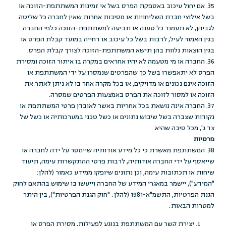
35. אם יחול עיכוב באספקת הפרס בשל אי זמינות המשתתפת-הזוכה או
בשל אילוצי חברת השליחויות או מסיבות אחרות שאין לחברה כל שליטה
לגביהן, לא תעמוד כל טענה או תביעה למשתתפת-הזוכה כלפי החברה
בגין האמור לעיל, לרבות בשל כל עיכוב או דחייה במועד קבלת הפרס או
בגין הוצאות נלוות בהן תישא המשתתפת-הזוכה לצורך קבלת הפרס.
36. החברה או מי מטעמה לא יהיו אחראים במקרה בו איתור הזוכה ומסירת
הפרס לא יתאפשרו בשל כך שהפרטים שנמסרו על ידי המשתתפת או
הזוכה אינם נכונים או מדויקים, או בכל מקרה אחר בו לא ניתן לאתר את
הזוכה או למסור לזוכה את הפרס באמצעות הפרטים שמסרה.
37. החברה אינה נושאת בכל אחריות באשר לאובדן פרטי המשתתפת או
נקודות שצברה בשל שיבוש נתונים או כשל טכני במערכותיה או כשל של
צד ג', מכל סיבה שהיא.
פרטיות
38. המשתתפת מאשרת כי כל מידע אודותיה שיימסר על ידה לחברה או
שייאסף על ידי החברה אודותיה, לרבות פרטי ההתקשרות עימה, תיעוד
שיחות או תכתובות עימה, וכן נתונים שיופקו ממידע כאמור (להלן:
"המידע"), יישמר במאגרי המידע של החברה וייעשו בו שימוש בהתאם לחוק
הגנת הפרטיות, התשמ"א-1981 (להלן: "חוק הגנת הפרטיות"), בין היתר
למטרות הבאות:
יצירת קשר עם המשתתפת בנוגע לפעילות, מסירת הפרס או