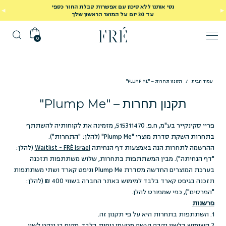
נסי אותנו ללא סיכון עם אפשרות קבלת החזר כספי
עד 30 יום על המוצר הראשון שלך
0
עמוד הבית
/
תקנון תחרות – "PLUMP ME"
תקנון תחרות – "Plump Me"
פריי סקינקייר בע"מ, ח.פ. 515311470, מזמינה את לקוחותיה להשתתף
בתחרות השקת סדרת מוצרי "Plump Me" (להלן: "התחרות").
ההרשמה לתחרות הנה באמצעות דף הנחיתה
Waitlist - FRÉ Israel
(להלן:
"דף הנחיתה"). מבין המשתתפות בתחרות, שלוש משתתפות תזכנה
בערכת המוצרים החדשה מסדרת Plump Me וגיפט קארד ושתי משתתפות
תזכנה בגיפט קארד בלבד למימוש באתר החברה בשווי 400 ₪ (להלן:
"הפרסים"), כפי שמפורט להלן.
פרשנות
1. השתתפות בתחרות היא על פי תקנון זה.
2.השימוש בלשון נקבה נעשה מטעמי נוחות בלבד. מקום בו ננקט לשון