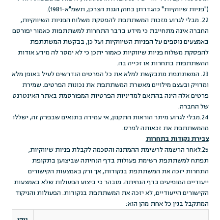
("פניות שיווקיות" כהגדרתן בחוק הגנת הצרכן, תשמ"א-1981).
22. מבלי לגרוע מזכות המשתתפת להפסקת משלוח הפניות השיווקיות,
החברה אינה מתחייבת כי מידע בדבר התחרות למשתתפות כאמור יפורסם
באמצעים נוספים על הפניות השיווקיות ועל כן, בבקשת המשתתפת
להפסקת משלוח פניות שיווקיות כאמור יתכן כי לא ימסר לה מידע אודות
ההשתתפות בתחרות או זכייה בה.
23. המשתתפת מתבקשת למלא את כל הפרטים הנדרשים לעיל באופן מלא
ומדויק ובעצם מילויים מאשרת המשתתפת את נכונות הפרטים. שמירת
פרטים אלה הינה בהתאם למדיניות הפרטיות המפורסמת באתר האינטרנט
של החברה.
24.מבלי לגרוע מיתר הוראות התקנון, אי עמידה בתנאים שבפרק זה, ישללו
מהמשתתפת את זכאותה לפרס.
צבירת נקודות בתחרות
25.לאחר הרשמה לרשימת ההמתנה והסכמה לקבלת פניות שיווקיות,
תפתח למשתתפת רשימת פעולות בדף הנחיתה שביצוען בתקופת
התחרות יזכה את המשתתפת בנקודות, אך ורק באמצעות הקישורים
ייעודיים המופיעים בדף הנחיתה. מובהר כי ביצוע הפעולות שלא באמצעות
הקישורים הייעודיים, לא יזכה את המשתתפת בנקודות. הפעולות והניקוד
המתקבל בגין כל אחת מהן הוא: