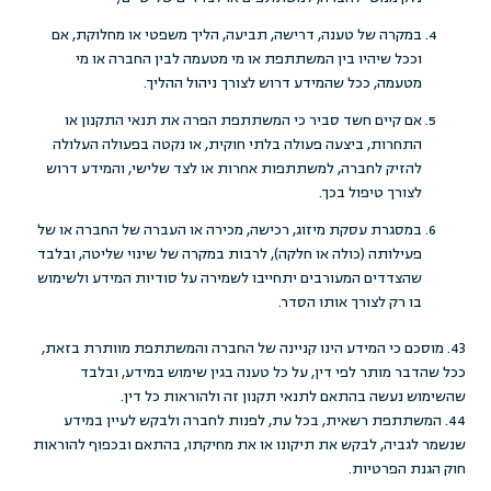
במקרה של טענה, דרישה, תביעה, הליך משפטי או מחלוקת, אם
וככל שיהיו בין המשתתפת או מי מטעמה לבין החברה או מי
מטעמה, ככל שהמידע דרוש לצורך ניהול ההליך.
אם קיים חשד סביר כי המשתתפת הפרה את תנאי התקנון או
התחרות, ביצעה פעולה בלתי חוקית, או נקטה בפעולה העלולה
להזיק לחברה, למשתתפות אחרות או לצד שלישי, והמידע דרוש
לצורך טיפול בכך.
במסגרת עסקת מיזוג, רכישה, מכירה או העברה של החברה או של
פעילותה (כולה או חלקה), לרבות במקרה של שינוי שליטה, ובלבד
שהצדדים המעורבים יתחייבו לשמירה על סודיות המידע ולשימוש
בו רק לצורך אותו הסדר.
43. מוסכם כי המידע הינו קניינה של החברה והמשתתפת מוותרת בזאת,
ככל שהדבר מותר לפי דין, על כל טענה בגין שימוש במידע, ובלבד
שהשימוש נעשה בהתאם לתנאי תקנון זה ולהוראות כל דין.
44. המשתתפת רשאית, בכל עת, לפנות לחברה ולבקש לעיין במידע
שנשמר לגביה, לבקש את תיקונו או את מחיקתו, בהתאם ובכפוף להוראות
חוק הגנת הפרטיות.