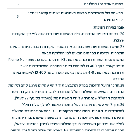
שיתוף אתר Fre בטלגרם
5
הרשמה של משתתפת חדשה באמצעות שיתוף קישור ייעודי
5
לדף הנחיתה
אופן בחירת הזוכות
26. בסיום תקופת התחרות, כלל המשתתפות תדורגנה לפי סך הנקודות
שצברו.
27.חמש המשתתפות שתצבורנה את מספר הנקודות הגבוה ביותר בסיום
התחרות, תזכינה בפרסים הבאים לפי החלוקה הבאה:
המשתתפות אשר תדורגנה במקומות 1-3 תזכינה בערכת מוצרי Plump Me
וגיפט קארד בסך 400 ₪ למימוש באתר החברה. המשתתפות אשר
תדורגנה במקומות 4-5 תזכינה בגיפט קארד בסך 400 ₪ למימוש באתר
החברה.
28.ההכרזה על הזוכות בפרס תתבצע תוך 7 ימי עסקים מרגע סיום תקופת
התחרות, באמצעות משלוח דוא"ל מהחברה למשתתפת-הזוכה, בהתאם
לכתובת הדוא"ל שנמסרה על ידי המשתתפת (כאמור בסעיף 22 לעיל).
29.תוך 7 ימי עסקים מהכרזה על הזוכות כאמור לעיל, ישלח דוא"ל
למשתתפות-הזוכות, המדורגות במקומות 1-3, בהתאם לכתובת הדוא"ל
שאיתן המשתתפות-הזוכות נרשמו ובו תתבקשנה המשתתפות-הזוכות
למלא את פרטיהן האישיים לצורך משלוח הפרס לביתן במדינת ישראל,
הפרס יימסר לידי הזוכות במקומות 1-3 באמצעות שליח תוך 5 ימי עסקים