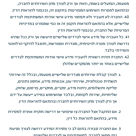
מטעמה, הפועלים בשמה, וזאת אך ורק לצורך מתן השירותים לחברה,
ובהתאם למטרות השימוש המפורטות בתקנון זה, ובכפוף להוראות הדין.
40. החברה לא תעביר ולא תמסור מידע אישי אודות המשתתפת לצדדים
שלישיים, אלא בהתאם להוראות תקנון זה או כפי שמפורט במדיניות
הפרטיות של החברה, ובכפוף להוראות הדין.
41. כל העברה של מידע אישי לצדדים שלישיים תיעשה אך ורק ככל שהיא
נדרשת לצורך מטרה לגיטימית, מוגדרת ומפורשת, ותוגבל להיקף הרלוונטי
והמידתי בלבד.
42. החברה תהיה רשאית להעביר מידע אישי אודות המשתתפת לצדדים
שלישיים באחד או יותר מהמקרים שלהלן:
לצורך קבלת שירותים מצדדים שלישיים מטעמה, ובכלל זה שירותי
תשתית טכנולוגית, שירותי ענן, אבטחת מידע, אחסון נתונים,
סליקה ותשלומים, ניתוח מידע, סקרים, מחקרים, פרסום, שיווק,
שליחויות, שירות לקוחות, ובלבד שהשימוש במידע ייעשה על ידם
אך ורק לצורך מתן השירותים לחברה ובהתאם להוראות הדין.
אם התקבל אצל החברה צו שיפוטי או דרישה חוקית אחרת למסירת
מידע, בהתאם להוראות כל דין;
אם החברה סבורה בתום לב כי מסירת המידע דרושה לצורך מניעת
נזק ממשי לחברה, למשתתפים או לצדדים שלישיים;