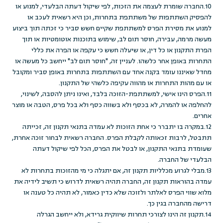
10.החברה שומרת לעצמה את הזכות, לפי שיקול דעתה הבלעדי, למנוע או
להפסיק השתתפות של משתתפת בתחרות, וכן היא רשאית לעכב או
למנוע את מסירת הפרס למשתתפת שקיים חשש סביר כי זכתה תוך ביצוע
מעשה מרמה, עבירה, חוסר תום לב, שימוש בתוכנות אוטומטיות או תוך
הפרת התקנון או כל דין, או שיעלה חשש כי עקפה או הפרה את כללי
התחרות באופן אחר כלשהו. לעניין זה, "חוסר תום לב" ייחשב כל מעשה או
מחדל שאיננו עומד בקנה אחד עם השתתפות בתחרות באופן סביר ומקובל
או עם מהות התחרות או מהווה עקיפה כלשהי של התקנון.
11.הפרס הינו אישי, למשתתפת-הזוכה בלבד, ואינו ניתן להסבה, לשינוי,
להחלפה או להמרה, לא בכסף ולא בשווה כסף ולא בכל פרס, הטבה או מוצר
אחרים.
12.במקרה בו יתברר כי אחת הזוכות לא עמדה בתנאי תקנון זה, זכייתה
תתבטל, לרבות זכאותה לקבלת הפרס. החברה רשאית לבחור זוכה אחרת,
שעומדת בתנאי התקנון, או לבטל את הפרס, הכל לפי שיקול דעתה
הבלעדי של החברה.
13.מבלי לגרוע מכלליות תקנון זה, אם יתגלה כי מי מהזוכות בתחרות לא
עמדה בהוראות תקנון זה, החברה תהיה רשאית לדרוש כי תשיב לידיה את
מלוא שווי הפרס לאלתר ולזוכה שלא כדין כאמור, לא תהיה כל טענה או
דרישה מהחברה בגין כך.
14.תקנון זה הינו לצורכי תחרות שיווקית גרידא, ולא ייחשב הגרלה