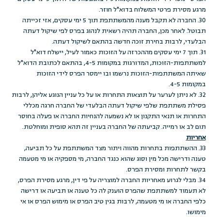
מרגע מסירת פרטי המשלוח בדוא"ל חוזר.
30. החברה לא תקבל מענה מהמשתתפת תוך 5 ימי עסקים, אזי זכייתה
תבוטל. לאחר מכן, החברה תהיה רשאית לנהוג בפרס לפי שיקול דעתה
הבלעדי, לרבות בחירת זוכה חדשה בהתאם לשיקול דעתה.
31. תוך 7 ימי עסקים מההכרזה על הזוכות כאמור לעיל, יישלח דוא"ל
למשתתפות-הזוכות, המדורגות במקומות 4-5, בהתאם לכתובת הדוא"ל
שאיתה המשתתפות-הזוכות נרשמו ובו יימסר הפרס לידי הזוכות
במקומות 4-5.
32. לא ניתן לערער על תוצאות התחרות או על כל עניין הנוגע אליהן, לרבות
פסילת משתתפת שלפי שיקול דעתה הבלעדי של החברה חרגה מכללי
התחרות או תנאי התקנון או לא נשמעה להנחיות החברה או פעלה בחוסר
תום לב או רמייה. קביעתה של החברה בעניין זה תהא סופית ומוחלטת.
אחריות
33. ההשתתפות בתחרות מהווה ויתור מצד המשתתפת על כל תביעה,
טענה ודרישה מכל מין וסוג שהוא כנגד החברה, מי מספקיה או מי מטעמה
בקשר לתחרות ומסירת הפרס.
34. מבלי לגרוע מאחריות החברה למוצריה על פי דין, מרגע מסירת הפרס,
לא תעמוד למשתתפת שהפרס הוענק לה כל טענה או תביעה או דרישה
כלפי החברה או מי מטעמה, לרבות בגין טיב הפרס או מימוש הפרס או אי
מימושו.