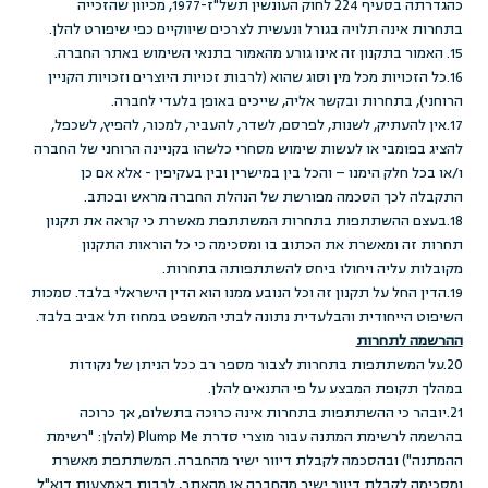
כהגדרתה בסעיף 224 לחוק העונשין תשל"ז-1977, מכיוון שהזכייה
בתחרות אינה תלויה בגורל ונעשית לצרכים שיווקיים כפי שיפורט להלן.
15. האמור בתקנון זה אינו גורע מהאמור בתנאי השימוש באתר החברה.
16.כל הזכויות מכל מין וסוג שהוא (לרבות זכויות היוצרים וזכויות הקניין
הרוחני), בתחרות ובקשר אליה, שייכים באופן בלעדי לחברה.
17.אין להעתיק, לשנות, לפרסם, לשדר, להעביר, למכור, להפיץ, לשכפל,
להציג בפומבי או לעשות שימוש מסחרי כלשהו בקניינה הרוחני של החברה
ו/או בכל חלק הימנו – והכל בין במישרין ובין בעקיפין - אלא אם כן
התקבלה לכך הסכמה מפורשת של הנהלת החברה מראש ובכתב.
18.בעצם ההשתתפות בתחרות המשתתפת מאשרת כי קראה את תקנון
תחרות זה ומאשרת את הכתוב בו ומסכימה כי כל הוראות התקנון
מקובלות עליה ויחולו ביחס להשתתפותה בתחרות.
19.הדין החל על תקנון זה וכל הנובע ממנו הוא הדין הישראלי בלבד. סמכות
השיפוט הייחודית והבלעדית נתונה לבתי המשפט במחוז תל אביב בלבד.
ההרשמה לתחרות
20.על המשתתפות בתחרות לצבור מספר רב ככל הניתן של נקודות
במהלך תקופת המבצע על פי התנאים להלן.
21.יובהר כי ההשתתפות בתחרות אינה כרוכה בתשלום, אך כרוכה
בהרשמה לרשימת המתנה עבור מוצרי סדרת Plump Me (להלן: "רשימת
ההמתנה") ובהסכמה לקבלת דיוור ישיר מהחברה. המשתתפת מאשרת
ומסכימה לקבלת דיוור ישיר מהחברה או מהאתר, לרבות באמצעות דוא"ל