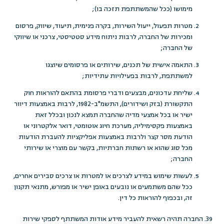
מימושו (ככל שהמשתתפת תזכה בו);
מטרות תפעול, ייעול השירות, בקרה פנימית, תיעוד, שיווק, פרסום
ומכירות של החברה, לרבות ניתוח מידע סטטיסטי, צרכני או שיווקי
של החברה;
התאמה אישית של תכנים, שירותים או פרסומים שיוצגו
למשתתפת, לרבות בפעילויות עתידיות;
שליחת עדכונים, מבצעים ודברי פרסומת בהתאם להוראות חוק
התקשורת (בזק ושידורים), התשמ"ב-1982, לרבות באמצעות דיוור
ישיר או בכל אמצעי מדיה שהחברה תמצא לנכון ובכלל זאת
באמצעות פקסימיליה, מערכת חיוג אוטומטי, דואר אלקטרוני או
הודעת מסר קצר ולרבות באמצעות אפליקציות להעברת הודעות
מכל סוג שהוא או רשתות חברתיות, בקשר עם מוצרי או שירותי
החברה;
לעשות שימוש במידע לצרכים או למטרות או צרכים סבירים אחרים,
ככל שהם משתמעים או נובעים באופן ישיר או מפורש, מתנאי תקנון
זה, ובכפוף להוראות כל דין.
39. החברה תהיה רשאית להעביר מידע אודות המשתתף לספקי שירות