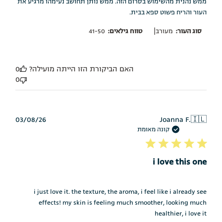
ממש נהנית מהשימוש בסרום הזה. ממש נותן תחושב נעימהו מרגיע את
העור והריח פשוט ספא בבית.
|
סוג העור:
מעורב
טווח גילאים:
41-50
האם הביקורת הזו הייתה מועילה?
0
0
תאריך
03/08/26
Joanna F.
🇮🇱
פרסום
קונה מאומת
i love this one
i just love it. the texture, the aroma, i feel like i already see
effects! my skin is feeling much smoother, looking much
healthier, i love it