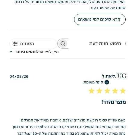
והארומה המרגיעה שלו, אם כי חלק מהמשתמשים מדווחים על דרגות
שונות של שיפור בעור.
קרא סיכום לפי נושאים
מסננים
חיפוש
חוות
מיין לפי
:
הרלוונטים ביותר
דעת
תאריך
🇮🇱
ליאת ל.
04/08/26
פרסום
קונה מאומת
מוצר נהדר!
פעם שנייה שאני רוכשת מוצרים שלכם. אוהבת מאוד את המרקם
המיוחד ואת איכות המוצרים. רכשתי קרם הגנה 50 spf בהיר והוא בגוון
כהה מאוד. יכול להיות שהוא לא בהיר כמו ההגנה של ה-30 spf? דבר