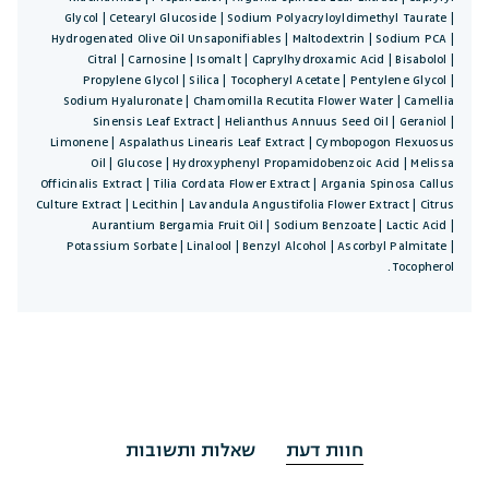
Glycol | Cetearyl Glucoside | Sodium Polyacryloyldimethyl Taurate |
Hydrogenated Olive Oil Unsaponifiables | Maltodextrin | Sodium PCA |
Citral | Carnosine | Isomalt | Caprylhydroxamic Acid | Bisabolol |
Propylene Glycol | Silica | Tocopheryl Acetate | Pentylene Glycol |
Sodium Hyaluronate | Chamomilla Recutita Flower Water | Camellia
Sinensis Leaf Extract | Helianthus Annuus Seed Oil | Geraniol |
Limonene | Aspalathus Linearis Leaf Extract | Cymbopogon Flexuosus
Oil | Glucose | Hydroxyphenyl Propamidobenzoic Acid | Melissa
Officinalis Extract | Tilia Cordata Flower Extract | Argania Spinosa Callus
Culture Extract | Lecithin | Lavandula Angustifolia Flower Extract | Citrus
Aurantium Bergamia Fruit Oil | Sodium Benzoate | Lactic Acid |
Potassium Sorbate | Linalool | Benzyl Alcohol | Ascorbyl Palmitate |
Tocopherol.
חוות דעת
שאלות ותשובות