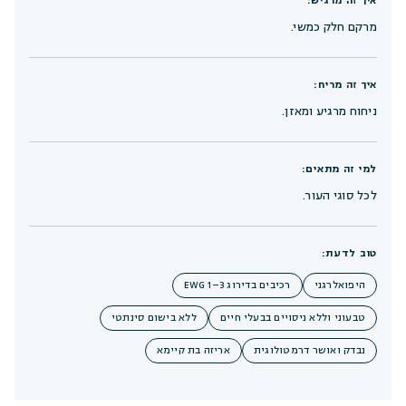
איך זה מרגיש:
מרקם חלק כמשי.
איך זה מריח:
ניחוח מרגיע ומאזן.
למי זה מתאים:
לכל סוגי העור.
טוב לדעת:
היפואלרגני
רכיבים בדירוג EWG 1–3
טבעוני וללא ניסויים בבעלי חיים
ללא בישום סינתטי
נבדק ואושר דרמטולוגית
אריזה בת קיימא