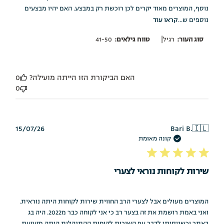
נוסף, המוצרים מאוד יקרים לכן רוכשת רק במבצע. האם יהיו מבצעים
נוספים ש...
קראו עוד
|
סוג העור:
רגיל
טווח גילאים:
41-50
האם הביקורת הזו הייתה מועילה?
0
0
תאריך
15/07/26
Bari B.
🇮🇱
פרסום
קונה מאומת
שירות לקוחות נוראי לצערי
המוצרים מעולים אבל לצערי הרב החווית שירות לקוחות היתה נוראית.
ואני באמת רושמת את זה בצער רב כי אני לקוחה כבר מ2022. היה בג
באתר וכשניסיתי לדבר עפ השירות לקוחות ההתנהלות היתה מזעזעת,