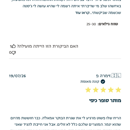
באיזשהו שלב מי שדיברתי איתה רשמה לי שהיא עושה לי ג׳סטה
שכשמה שביקשתי...
קראו עוד
טווח גילאים:
25-30
האם הביקורת הזו הייתה מועילה?
1
0
תאריך
🇮🇱
זימרה פ.
19/07/26
פרסום
קונה מאומת
מותר סופר כיפי
הריח שלו פשוט מרגיע לי את שגרת הבוקר אמאל'ה. כבר חוששת מהיום
שהוא יגמר. המוצרים שלכם כלל לא זולים. אבל אני חייבת להגיד שאני