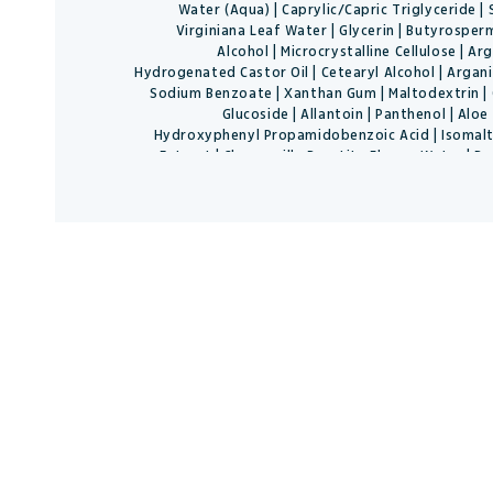
Water (Aqua) | Caprylic/Capric Triglyceride |
Virginiana Leaf Water | Glycerin | Butyrosperm
Alcohol | Microcrystalline Cellulose | Ar
Hydrogenated Castor Oil | Cetearyl Alcohol | Argani
Sodium Benzoate | Xanthan Gum | Maltodextrin | 
Glucoside | Allantoin | Panthenol | Aloe
Hydroxyphenyl Propamidobenzoic Acid | Isomalt |
Extract | Chamomilla Recutita Flower Water | Be
Glycol | Aspalathus Linearis Leaf Extract | Citral | H
| Potassium Sorbate | Limonene | Citrus Aurantium Be
Acid | Glucose | Tilia Cordata Flower Extract | L
Callus Culture Extract | Lecithin | Cymbopogon F
Angustifolia Flower Extract | Lactic Aci