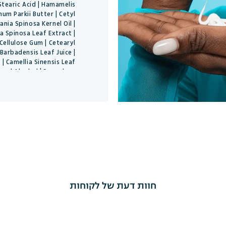
 Stearic Acid | Hamamelis
um Parkii Butter | Cetyl
gania Spinosa Kernel Oil |
a Spinosa Leaf Extract |
Cellulose Gum | Cetearyl
 Barbadensis Leaf Juice |
 Camellia Sinensis Leaf
nzyl Alcohol | Propylene
elianthus Annuus Seed Oil
rgamia Fruit Oil | Citric
inalool | Argania Spinosa
lexuosus Oil | Lavandula
d | Caramel | Tocopherol.
חוות דעת של לקוחות