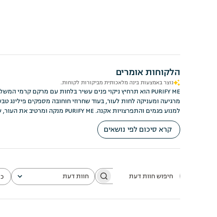
הלקוחות אומרים
נוצר באמצעות בינה מלאכותית מביקורות לקוחות.
PURIFY ME הוא תרחיץ ניקוי פנים עשיר בלחות עם מרקם קרמי 
מרגיעה ומעניקה לחות לעור, בעוד שחרוזי חוחובה מספקים פילינג טבע
למנוע פגמים והתפרצויות אקנה. PURIFY ME מנקה ומרטיב את העור, שלא כמו רוב התרחיצים שמשאירים את העור יבש לאחר הניקוי. יש לו ארומה מרגיעה ומאוזנת של עשב לימון ולבנדר.
קרא סיכום לפי נושאים
חוות דעת
כו
חיפוש
כל חוות הדעת
חוות
דעת