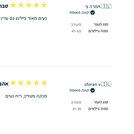
סבון
🇮🇱
זימרה פ.
קונה מאומת
נעים מאוד פילינג גם עדי
סוג העור
מעורב
טווח גילאים
41-50
אהבת
shiran v.
🇮🇱
קונה מאומת
מנקה מצויין, ריח נעים
סוג העור
מעורב
טווח גילאים
31-35