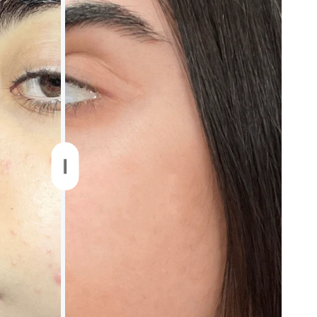
ללא בישום סינתטי
נבדק ואושר דרמטולוגית