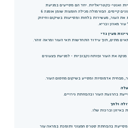
ות ואנטי-בקטריאליות. יחד הם מסייעים במניעת
התפרצויות ובהרגעת פצעונים קיימים. הפורמולה מכילה חומצות שומן אומגה 6
ת את העור, מעשירות בלחות ומסייעות בשיקום וחיזוק
עור מאוזן ובריא.
ינות מעין גדי
אים מתים, תוך עידוד התחדשות תאי העור ומראה זוהר.
, מנקה את העור ופותח נקבוביות - למניעת פצעונים
עלה
ולה ולחך
 באיזון וברכות שלו.
Taraxacum Officinali) מסייעת בהפחתת סטרס חמצוני ותומכת במראה עור