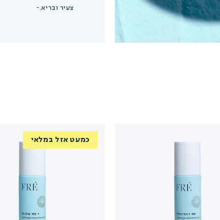
צעיר ובריא.-
רשימת הרכיבים המלא
in, Stearic Acid, Argania
cohol, Glyceryl Stearate,
, Sodium Anisate, Sodium
nol, Allantoin, Argania
llea Millefolium Extract,
Recutita Flower Extract,
le Leaf Extract, Silica,
 Oil, Citral, Cymbopogon
hoenanthus Oil, Azulene.
כמעט אזל במלאי