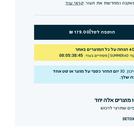
ואקנה ומחדשת את העור.
קראי עוד
|
הוספה לסל
179.00 ₪
כל המוצרים באתר
וד
SUMMER40
| מסתיים בעוד:
44
:
38
:
05
:
08
ן. 30
יום החזר כספי על מוצר או סט אחד
ה שלך.
 מוצרים אלה יחד
ים שתרצי לרכוש
DETOX