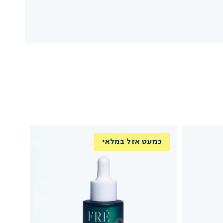
ה:
Water (Aqua), Caprylic/Capric Triglyceride, Glycer
Spinosa Kernel Oil, Titanium Dioxide, Cetyl Al
Sodium Levulinate, Lactic Acid, Salicylic Acid
Hydroxide, Tocopheryl Acetate, Xanthan Gum, Panthe
Spinosa Leaf Extract, Maris Sal, Kaolin, Achi
Calendula Officinalis Flower Extract, Chamomilla 
Plantago Major Leaf Extract, Taraxacum Officina
Citrus Aurantium Amara Oil, Lavandula Angustifolia
Sc
כמעט אזל במלאי