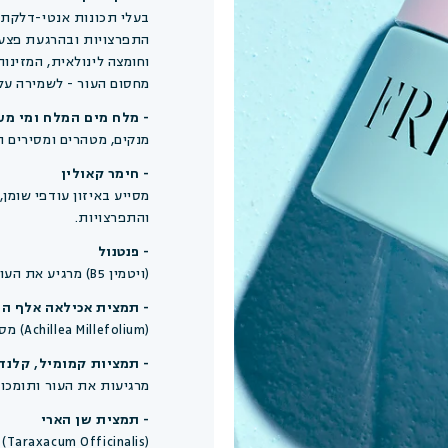
בעלי תכונות אנטי-דלקתי
וחומצה לינולאית, המזינו
מחסום העור - לשמירה על 
- מלח מים המלח ומי מעי
מנקים, מטהרים ומסירים ת
- חימר קאולין
מסייע באיזון עודפי שומן
והתפרצויות.
- פנטנול
(ויטמין B5) מרגיע את העור, מפחית אדמומיות ומסייע בשיקום מחסום העור.
- תמצית אכילאה אלף ה
(Achillea Millefolium) מסייעת בהרגעת העור ובהפחתת גירויים.
- תמציות קמומיל, קלנד
מרגיעות את העור ותומכות
- תמצית שן הארי
(s