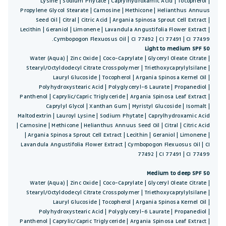
Lysine | Sodium Phytate | Caprylhydroxamic Acid | Tocopherol |
Propylene Glycol Stearate | Carnosine | Methicone | Helianthus Annuus
Seed Oil | Citral | Citric Acid | Argania Spinosa Sprout Cell Extract |
Lecithin | Geraniol | Limonene | Lavandula Angustifolia Flower Extract |
Cymbopogon Flexuosus Oil | CI 77492 | CI 77491 | CI 77499.
Light to medium SPF 50
Water (Aqua) | Zinc Oxide | Coco-Caprylate | Glyceryl Oleate Citrate |
Stearyl/Octyldodecyl Citrate Crosspolymer | Triethoxycaprylylsilane |
Lauryl Glucoside | Tocopherol | Argania Spinosa Kernel Oil |
Polyhydroxystearic Acid | Polyglyceryl-6 Laurate | Propanediol |
Panthenol | Caprylic/Capric Triglyceride | Argania Spinosa Leaf Extract |
Caprylyl Glycol | Xanthan Gum | Myristyl Glucoside | Isomalt |
Maltodextrin | Lauroyl Lysine | Sodium Phytate | Caprylhydroxamic Acid
| Carnosine | Methicone | Helianthus Annuus Seed Oil | Citral | Citric Acid
| Argania Spinosa Sprout Cell Extract | Lecithin | Geraniol | Limonene |
Lavandula Angustifolia Flower Extract | Cymbopogon Flexuosus Oil | CI
77492 | CI 77491 | CI 77499
Medium to deep SPF 50
Water (Aqua) | Zinc Oxide | Coco-Caprylate | Glyceryl Oleate Citrate |
Stearyl/Octyldodecyl Citrate Crosspolymer | Triethoxycaprylylsilane |
Lauryl Glucoside | Tocopherol | Argania Spinosa Kernel Oil |
Polyhydroxystearic Acid | Polyglyceryl-6 Laurate | Propanediol |
Panthenol | Caprylic/Capric Triglyceride | Argania Spinosa Leaf Extract |