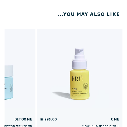
YOU MAY ALSO LIKE...
DETOX ME
295.00 ₪
C ME
סרום הבהרה 10% ויטמין C
מסכת ניקוי מחדשת