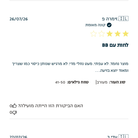
תאריך
🇮🇱
זימרה פ.
26/07/26
פרסום
קונה מאומת
לחות עם BB
מוצר נחמד. לא עפתי. מעט נוזלי מדי. לא מרגיש שנותן כיסוי כמו שצריך
ומאוד יוצא בזיעה. . .
|
סוג העור:
מעורב
טווח גילאים:
41-50
האם הביקורת הזו הייתה מועילה?
0
0
תאריך
🇮🇱
עדי ב.
27/07/26