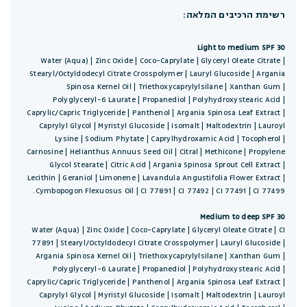
רשימת הרכיבים המלאה:
Light to medium SPF 30
Water (Aqua) | Zinc Oxide | Coco-Caprylate | Glyceryl Oleate Citrate |
Stearyl/Octyldodecyl Citrate Crosspolymer | Lauryl Glucoside | Argania
Spinosa Kernel Oil | Triethoxycaprylylsilane | Xanthan Gum |
Polyglyceryl-6 Laurate | Propanediol | Polyhydroxystearic Acid |
Caprylic/Capric Triglyceride | Panthenol | Argania Spinosa Leaf Extract |
Caprylyl Glycol | Myristyl Glucoside | Isomalt | Maltodextrin | Lauroyl
Lysine | Sodium Phytate | Caprylhydroxamic Acid | Tocopherol |
Carnosine | Helianthus Annuus Seed Oil | Citral | Methicone | Propylene
Glycol Stearate | Citric Acid | Argania Spinosa Sprout Cell Extract |
Lecithin | Geraniol | Limonene | Lavandula Angustifolia Flower Extract |
Cymbopogon Flexuosus Oil | CI 77891 | CI 77492 | CI 77491 | CI 77499.
Medium to deep SPF 30
Water (Aqua) | Zinc Oxide | Coco-Caprylate | Glyceryl Oleate Citrate | CI
77891 | Stearyl/Octyldodecyl Citrate Crosspolymer | Lauryl Glucoside |
Argania Spinosa Kernel Oil | Triethoxycaprylylsilane | Xanthan Gum |
Polyglyceryl-6 Laurate | Propanediol | Polyhydroxystearic Acid |
Caprylic/Capric Triglyceride | Panthenol | Argania Spinosa Leaf Extract |
Caprylyl Glycol | Myristyl Glucoside | Isomalt | Maltodextrin | Lauroyl