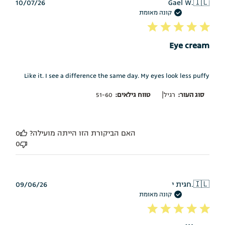
תאריך
10/07/26
Gael W.
🇮🇱
פרסום
קונה מאומת
Eye cream
Like it. I see a difference the same day. My eyes look less puffy
|
סוג העור:
רגיל
טווח גילאים:
51-60
האם הביקורת הזו הייתה מועילה?
0
0
תאריך
🇮🇱
חגית י.
09/06/26
פרסום
קונה מאומת