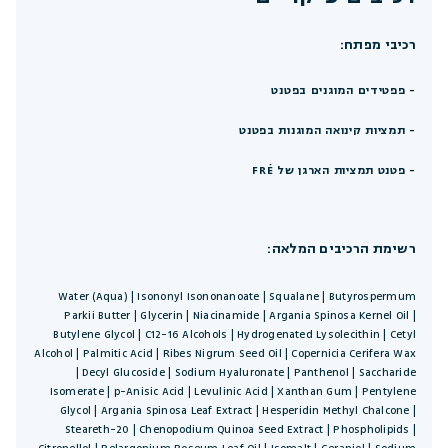
רכיבי מפתח:
- פפטידים המוגנים בפטנט
- תמציות קינואה המוגנות בפטנט
- פטנט תמציות הארגן של FRÉ
רשימת הרכיבים המלאה:
Water (Aqua) | Isononyl Isononanoate | Squalane | Butyrospermum
Parkii Butter | Glycerin | Niacinamide | Argania Spinosa Kernel Oil |
Butylene Glycol | C12-16 Alcohols | Hydrogenated Lysolecithin | Cetyl
Alcohol | Palmitic Acid | Ribes Nigrum Seed Oil | Copernicia Cerifera Wax
| Decyl Glucoside | Sodium Hyaluronate | Panthenol | Saccharide
Isomerate | p-Anisic Acid | Levulinic Acid | Xanthan Gum | Pentylene
Glycol | Argania Spinosa Leaf Extract | Hesperidin Methyl Chalcone |
Steareth-20 | Chenopodium Quinoa Seed Extract | Phospholipids |