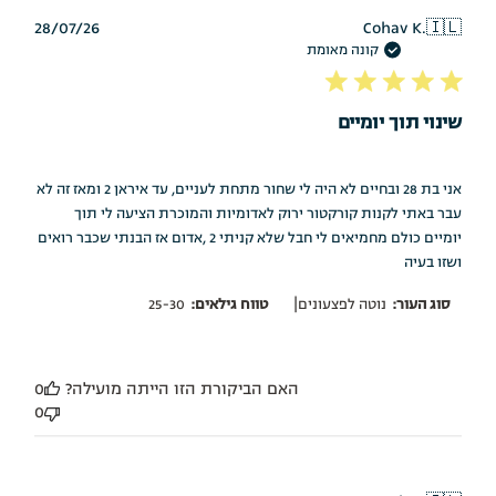
תאריך
28/07/26
Cohav K.
🇮🇱
פרסום
קונה מאומת
שינוי תוך יומיים
אני בת 28 ובחיים לא היה לי שחור מתחת לעניים, עד איראן 2 ומאז זה לא
עבר באתי לקנות קורקטור ירוק לאדומיות והמוכרת הציעה לי תוך
יומיים כולם מחמיאים לי חבל שלא קניתי 2 ,אדום אז הבנתי שכבר רואים
ושזו בעיה
|
סוג העור:
נוטה לפצעונים
טווח גילאים:
25-30
האם הביקורת הזו הייתה מועילה?
0
0