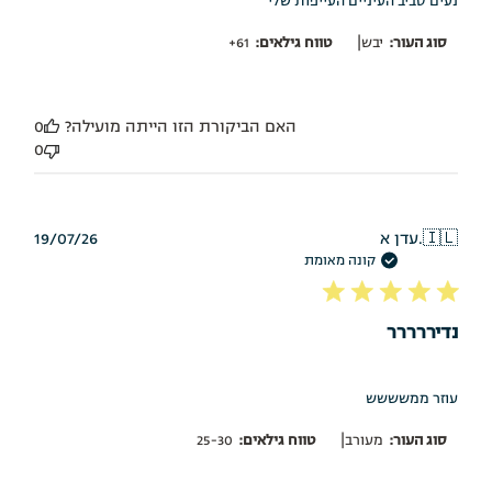
נעים סביב העיניים העייפות שלי
|
סוג העור:
יבש
טווח גילאים:
61+
האם הביקורת הזו הייתה מועילה?
0
0
תאריך
🇮🇱
עדן א.
19/07/26
פרסום
קונה מאומת
נדיררררר
עוזר ממשששש
|
סוג העור:
מעורב
טווח גילאים:
25-30