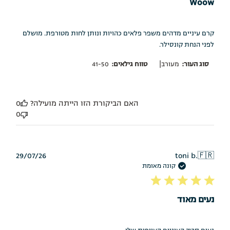
Woow
קרם עיניים מדהים משפר פלאים כהויות ונותן לחות מטורפת. מושלם
לפני הנחת קונסילר.
|
סוג העור:
מעורב
טווח גילאים:
41-50
האם הביקורת הזו הייתה מועילה?
0
0
תאריך
29/07/26
toni b.
🇫🇷
פרסום
קונה מאומת
נעים מאוד