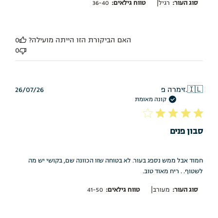
|
סוג העור:
רגיל
טווח גילאים:
36-40
האם הביקורת הזו הייתה מועילה?
0
0
תאריך
🇮🇱
זימרה פ.
26/07/26
פרסום
קונה מאומת
סבון פנים
חמוד אבל ממש נספג בעור. לא בטוחה שזו הכוונה שם, בקושי יש מה
לשטוף. . ריח מאוד טוב.
|
סוג העור:
מעורב
טווח גילאים:
41-50