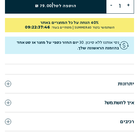
|
הוספה לסל
79.00 ₪
40% הנחה על כל המוצרים באתר
09
:
22
:
37
:
45
השתמשי בקוד
SUMMER40
| מסתיים בעוד:
נסי אותנו ללא סיכון. 30
יום החזר כספי על מוצר או סט אחד
בהזמנה הראשונה שלך.
יתרונות
איך להשתמש?
רכיבים