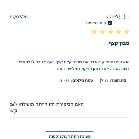
תאריך
🇮🇱
לינה צ.
15/07/26
פרסום
קונה מאומת
סבון קצף
הוא נעים ומחזיק להרבה אם שמים קצת קצף. הקצף גורם לו להתפזר
בצורה טובה יותר בזמן הניקוי. ממליצה בחום
|
סוג העור:
רגיל
טווח גילאים:
31-35
האם הביקורת הזו הייתה מועילה?
0
0
טעינת חוות דעת נוספות