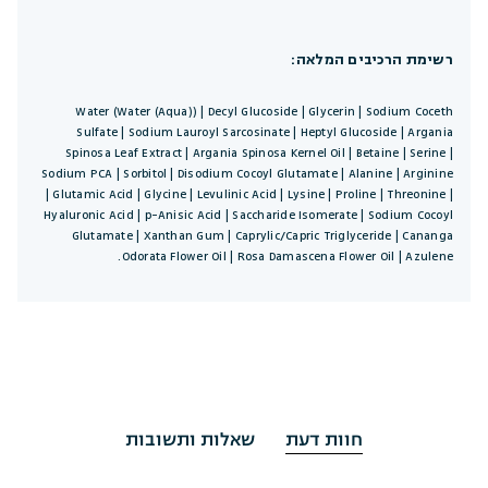
רשימת הרכיבים המלאה:
Water (Water (Aqua)) | Decyl Glucoside | Glycerin | Sodium Coceth
Sulfate | Sodium Lauroyl Sarcosinate | Heptyl Glucoside | Argania
Spinosa Leaf Extract | Argania Spinosa Kernel Oil | Betaine | Serine |
Sodium PCA | Sorbitol | Disodium Cocoyl Glutamate | Alanine | Arginine
| Glutamic Acid | Glycine | Levulinic Acid | Lysine | Proline | Threonine |
Hyaluronic Acid | p-Anisic Acid | Saccharide Isomerate | Sodium Cocoyl
Glutamate | Xanthan Gum | Caprylic/Capric Triglyceride | Cananga
Odorata Flower Oil | Rosa Damascena Flower Oil | Azulene.
חוות דעת
שאלות ותשובות