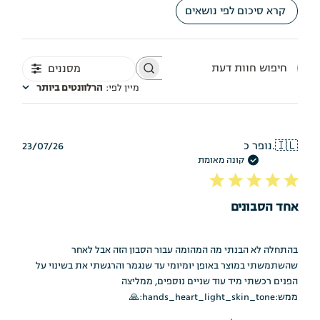
קרא סיכום לפי נושאים
מסננים
חיפוש
חוות
מיין לפי
:
הרלוונטים ביותר
דעת
תאריך
🇮🇱
נופר כ.
23/07/26
פרסום
קונה מאומת
אחד הסבונים
בהתחלה לא הבנתי מה המהומה עבור הסבון הזה אבל לאחר
שהשתמשתי במוצר באופן יומיומי עד שנגמר והרגשתי את בשינוי על
הפנים רכשתי מיד עוד שניים נוספים, ממליצה
ממש:hands_heart_light_skin_tone:🙏