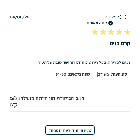
תאריך
🇮🇱
איילת ז.
04/08/26
פרסום
קונה מאומת
קרם פנים
נעים למריחה, בעל ריח טוב ונותן תחושה טובה על העור
|
סוג העור:
מעורב
טווח גילאים:
51-60
האם הביקורת הזו הייתה מועילה?
0
0
טעינת חוות דעת נוספות