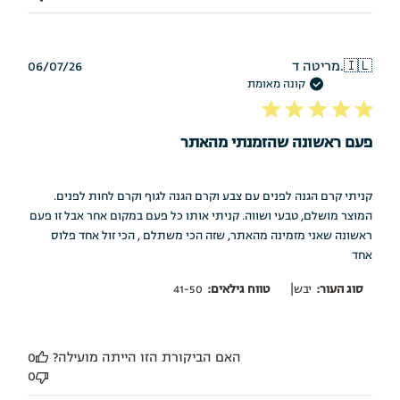
תאריך
🇮🇱
מריטה ד.
06/07/26
פרסום
קונה מאומת
פעם ראשונה שהזמנתי מהאתר
קניתי קרם הגנה לפנים עם צבע וקרם הגנה לגוף וקרם לחות לפנים.
המוצר מושלם, טבעי ושווה. קניתי אותו כל פעם במקום אחר אבל זו פעם
ראשונה שאני מזמינה מהאתר, שזה הכי משתלם , הכי זול אחד פלוס
אחד
|
סוג העור:
יבש
טווח גילאים:
41-50
האם הביקורת הזו הייתה מועילה?
0
0