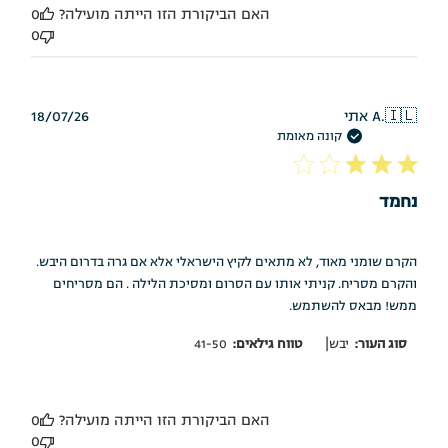
האם הביקורת הזו הייתה מועילה?
0
0
תאריך
🇮🇱
אתי A.
18/07/26
פרסום
קונה מאומת
נחמד
הקרם שומני מאוד, לא מתאים לקיץ הישראלי אלא אם גרה בדרום היבש.
והקרם מסריח. קניתי אותו עם הסרום ומסיכת הלילה . הם מסריחים
ממש! מבאס להשתמש.
|
סוג העור:
יבש
טווח גילאים:
41-50
האם הביקורת הזו הייתה מועילה?
0
0