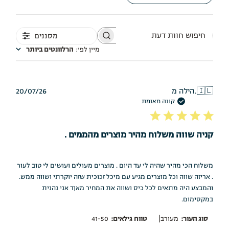
מסננים
חיפוש
חוות
מיין לפי
:
הרלוונטים ביותר
דעת
תאריך
🇮🇱
הילה מ.
20/07/26
פרסום
קונה מאומת
קניה שווה משלוח מהיר מוצרים מהממים .
משלוח הכי מהיר שהיה לי עד היום . מוצרים מעולים ועושים לי טוב לעור
. אריזה שווה וכל מוצרים מגיע עם מיכל זכוכית שזה יוקרתי ושווה ממש.
והמבצע היה מתאים לכל כיס ושווה את המחיר מאןד אני נהנית
במקסימום.
|
סוג העור:
מעורב
טווח גילאים:
41-50