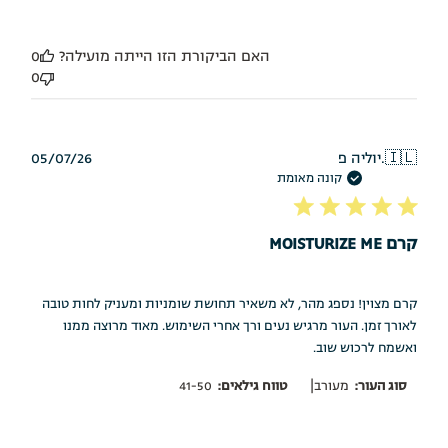
האם הביקורת הזו הייתה מועילה?
0
0
תאריך
🇮🇱
יוליה פ.
05/07/26
פרסום
קונה מאומת
קרם MOISTURIZE ME
קרם מצוין! נספג מהר, לא משאיר תחושת שומניות ומעניק לחות טובה
לאורך זמן. העור מרגיש נעים ורך אחרי השימוש. מאוד מרוצה ממנו
ואשמח לרכוש שוב.
|
סוג העור:
מעורב
טווח גילאים:
41-50