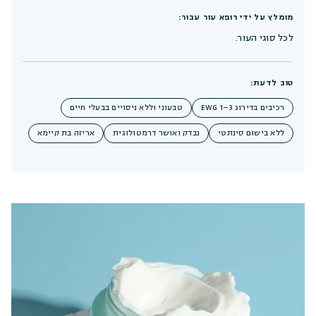
מומלץ על ידי רופא עור עבור:
לכל סוגי העור.
טוב לדעת:
רכיבים בדירוג EWG 1–3
טבעוני וללא ניסויים בבעלי חיים
ללא בישום סינתטי
נבדק ואושר דרמטולוגית
אריזה בת קיימא