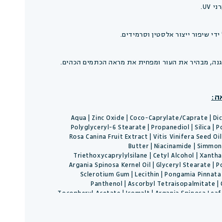
UV.
די שיפור ייצור אלסטין וסרמידים.
גנה, מבהיר את העור ומפחית את מראה הכתמים הכהים.
ה:
Aqua | Zinc Oxide | Coco-Caprylate/Caprate | Dica
Polyglyceryl-6 Stearate | Propanediol | Silica | 
Rosa Canina Fruit Extract | Vitis Vinifera Seed O
Butter | Niacinamide | Simmond
Triethoxycaprylylsilane | Cetyl Alcohol | Xantha
Argania Spinosa Kernel Oil | Glyceryl Stearate | 
Sclerotium Gum | Lecithin | Pongamia Pinnata 
Panthenol | Ascorbyl Tetraisopalmitate |
Tocopheryl Acetate | Isomalt | Argania Spinosa Leaf 
Argania Spinos