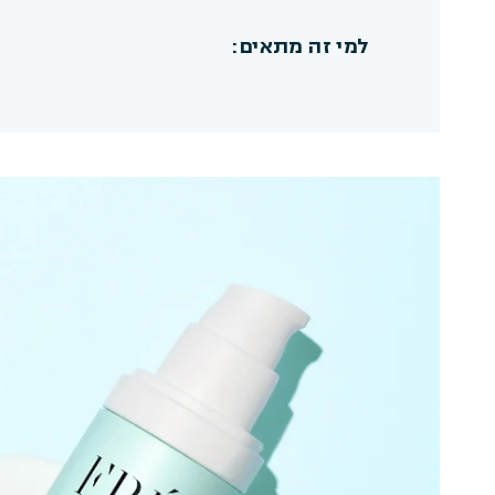
למי זה מתאים:
טוב לדעת:
100% הגנה מינרלית
היפואלרגני
עמיד במים עד 80
ידידותי לשוניות האלמוגים
טבעוני וללא ניסויים בבע
ללא בישום סינתטי
אריזה בת קיימא