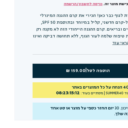
ישת מוצר זה.
כניסה לחשבון/הרשמה
 לגוף כבר כאן! הכירי את קרם ההגנה המינרלי
החדש לגוף - במרקם ג'ל-קרם חדשני, קליל במיוחד ובתוספת SPF 50,
 ובריאים. קרם ההגנה הייחודי הזה לא מקנה רק
ת טיפוח שלמה לעור הגוף, ללא תחושה דביקה ואינו
ראי עוד
|
הוספה לסל
159.00 ₪
כל המוצרים באתר
08
:
23
:
15
:
11
וד
SUMMER40
| מסתיים בעוד:
ן. 30
יום החזר כספי על מוצר או סט אחד
ה שלך.