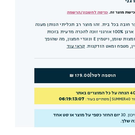
ישת מוצר זה.
כניסה לחשבון/הרשמה
ר חובה בכל בית. זהו מוצר רב תכליתי הנותן מענה
מכף רגל ועד ראש. שמן ארגן 100% אורגני זוכה להכרה מדעית בזכות
שילוב רב-עוצמה של חומצות שומן, ויטמין E ונוגדי חמצון, מה שהופך
ן, מטפח ומאט הזדקנות.
קראי עוד
|
הוספה לסל
179.00 ₪
כל המוצרים באתר
06
:
19
:
13
:
06
ד
SUMMER40
| מסתיים בעוד:
ן. 30
יום החזר כספי על מוצר או סט אחד
ה שלך.