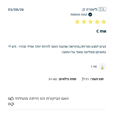
תאריך
🇮🇱
ליאורה ק.
03/08/26
פרסום
קונה מאומת
C me
נעים למגע ומריחה,מרגישה שהעור הופך להיות יותר אחיד ובהיר . (יש לי
נמשים) ממליצה מאוד על המוצר.
C ME
|
סוג העור:
רגיל
טווח גילאים:
51-60
האם הביקורת הזו הייתה מועילה?
0
0