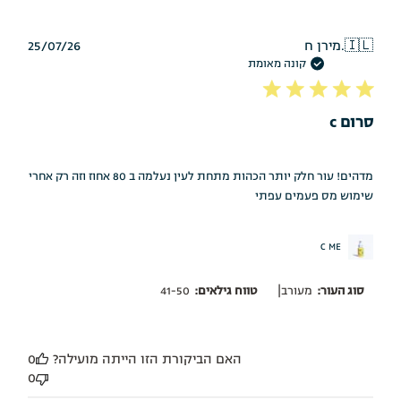
תאריך
🇮🇱
מירן ח.
25/07/26
פרסום
קונה מאומת
סרום c
מדהים! עור חלק יותר הכהות מתחת לעין נעלמה ב 80 אחוז וזה רק אחרי
שימוש מס פעמים עפתי
C ME
|
סוג העור:
מעורב
טווח גילאים:
41-50
האם הביקורת הזו הייתה מועילה?
0
0