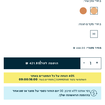
בחרי גוון עור:
בחרי מקדם הגנה:
30
מחיר מקורי:
444.00 ₪
|
הוספה לסל
421.80 ₪
40% הנחה על כל המוצרים באתר
09
:
00
:
16
:
00
השתמשי בקוד
SUMMER40
| מסתיים בעוד:
נסי אותנו ללא סיכון. 30
יום החזר כספי על מוצר או סט אחד
בהזמנה הראשונה שלך.