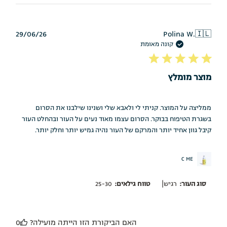
תאריך
29/06/26
Polina W.
🇮🇱
פרסום
קונה מאומת
מוצר מומלץ
ממליצה על המוצר. קניתי לי ולאבא שלי ושנינו שילבנו את הסרום
בשגרת הטיפוח בבוקר. הסרום עצמו מאוד נעים על העור ובהחלט העור
קיבל גוון אחיד יותר והמרקם של העור נהיה גמיש יותר וחלק יותר.
C ME
|
סוג העור:
רגיש
טווח גילאים:
25-30
האם הביקורת הזו הייתה מועילה?
0