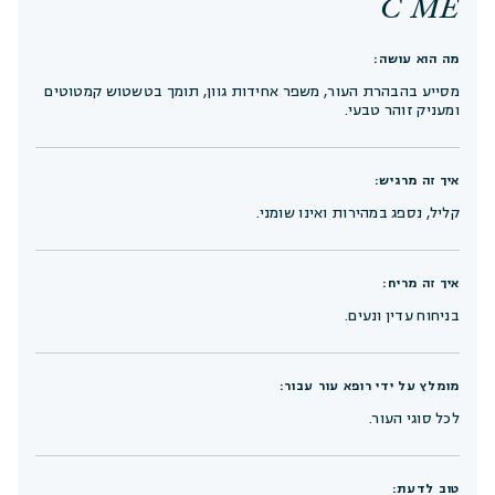
C ME
מה הוא עושה:
מסייע בהבהרת העור, משפר אחידות גוון, תומך בטשטוש קמטוטים
ומעניק זוהר טבעי.
איך זה מרגיש:
קליל, נספג במהירות ואינו שומני.
איך זה מריח:
בניחוח עדין ונעים.
מומלץ על ידי רופא עור עבור:
לכל סוגי העור.
טוב לדעת: