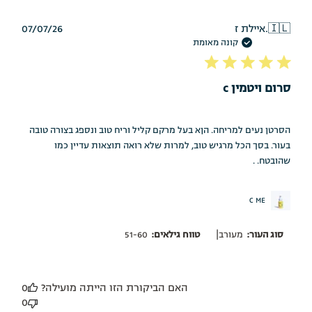
תאריך
🇮🇱
איילת ז.
07/07/26
פרסום
קונה מאומת
סרום ויטמין c
הסרטן נעים למריחה. הןא בעל מרקם קליל וריח טוב ונספג בצורה טובה
בעור. בסך הכל מרגיש טוב, למרות שלא רואה תוצאות עדיין כמו
שהובטח. .
C ME
|
סוג העור:
מעורב
טווח גילאים:
51-60
האם הביקורת הזו הייתה מועילה?
0
0