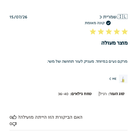
תאריך
🇮🇱
שמרית כ.
15/07/26
פרסום
קונה מאומת
מוצר מעולה
מרקם נעים במיוחד. מעניק לעור תחושה של משי.
C ME
|
סוג העור:
רגיל
טווח גילאים:
36-40
האם הביקורת הזו הייתה מועילה?
0
0