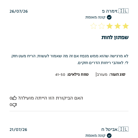
תאריך
🇮🇱
זימרה פ.
26/07/26
פרסום
קונה מאומת
שפתון לחות
לא מרגישה שהוא ממש מנפח אם זה מה שאמור לעשות. הריח מעט חזק
לי. לאוהבי ריחות הדרים חזקים.
|
סוג העור:
מעורב
טווח גילאים:
41-50
האם הביקורת הזו הייתה מועילה?
0
0
תאריך
🇮🇱
אביטל ח.
21/07/26
פרסום
קונה מאומת