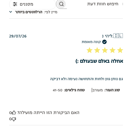
מסננים
חיפוש
חוות
מיין לפי
:
הרלוונטים ביותר
דעת
תאריך
🇮🇱
ליהי נ.
29/07/26
פרסום
קונה מאומת
אחלה באלם שבעולם :)
גם נותן גוון ולחות והתחושה נעימה ולא דביקה
|
סוג העור:
מעורב
טווח גילאים:
41-50
האם הביקורת הזו הייתה מועילה?
0
0